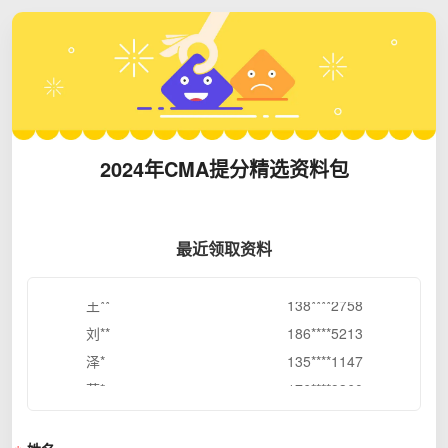
周*
195****9128
六
182****1846
叶*
199****6239
1
185****7977
2024年CMA提分精选资料包
冷**
136****7656
陈*
186****9639
张*
156****3705
最近领取资料
小*
139****8975
王**
138****2758
刘**
186****5213
泽*
135****1147
蒋*
176****9360
颜**
155****8563
张*
138****9980