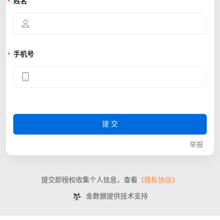
姓名
2*
183****0671
朱**
152****7629
C***
183****8102
杨**
131****6242
手机号
钱**
136****2382
温**
130****5282
周*
195****9128
六
182****1846
叶*
199****6239
提交
举报
提交即授权收集个人信息，查看
《隐私协议》
金数据提供技术支持