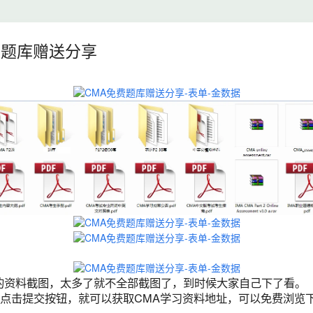
费题库赠送分享
阎**
183****8560
0分钟前
梁**
181****2822
0分钟前
彭*
184****4231
1分钟前
的资料截图，太多了就不全部截图了，到时候大家自己下了看。
徐*
133****6918
1分钟前
点击提交按钮，就可以获取CMA学习资料地址，可以免费浏览
唐**
166****4968
1分钟前