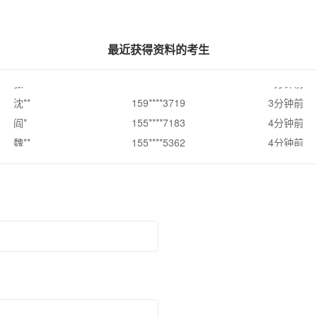
廖**
156****6962
1分钟前
袁**
147****1549
2分钟前
最近获得资料的考生
尹**
152****2724
2分钟前
张**
191****2436
3分钟前
沈**
159****3719
3分钟前
阎*
155****7183
4分钟前
魏**
155****5362
4分钟前
尹*
155****3753
4分钟前
曾**
185****2649
5分钟前
姚**
171****3893
5分钟前
侯**
189****1483
5分钟前
贺*
147****5591
6分钟前
王*
151****2168
6分钟前
谢*
199****6820
6分钟前
江*
187****3399
6分钟前
康*
185****8691
6分钟前