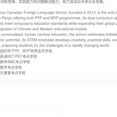
生创新思维、实践能力和问题解决能力，助力其适应未来社会发展。
u Canadian Foreign Language School, founded in 2013, is the only bi
n Panyu offering both PYP and MYP programmes. Its dual-curriculum 
ts meet compulsory education standards while expanding their global 
tegration of Chinese and Western educational models.
n personalised, human-centred education, the school celebrates individ
ts' potential. Its STEM emphasis develops creativity, practical skills, a
es, preparing students for the challenges of a rapidly changing world.
组织IB PYP、MYP世界会员学校
英语KET/PET考点学校
数学AMC考点学校
数学考点学校
生赛事考点学校