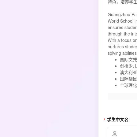
特色，培养学
Guangzhou Pany
World School i
ensures studen
through the in
With a focus o
nurtures studen
solving abiliti
国际文凭
剑桥少儿
澳大利亚
国际袋鼠
全球理化
学生中文名