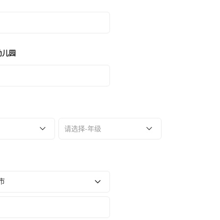
幼儿园
请选择-年级
市