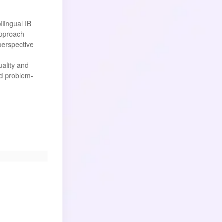
lingual IB
approach
perspective
uality and
nd problem-