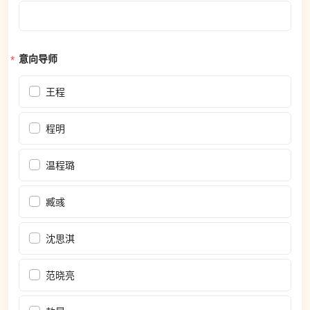
意向导师
王程
程明
温程璐
臧彧
沈思淇
范晓亮