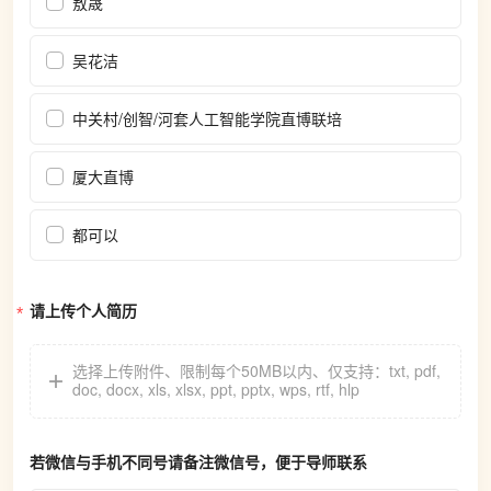
敖晟
吴花洁
中关村/创智/河套人工智能学院直博联培
厦大直博
都可以
请上传个人简历
选择上传附件
、
限制每个50MB以内
、仅支持：txt, pdf,
doc, docx, xls, xlsx, ppt, pptx, wps, rtf, hlp
若微信与手机不同号请备注微信号，便于导师联系