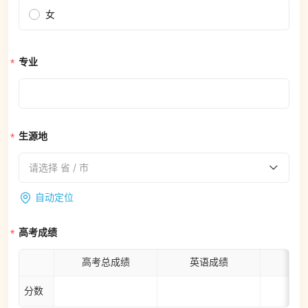
女
专业
生源地
请选择 省 / 市
自动定位
高考成绩
高考总成绩
英语成绩
数
分数