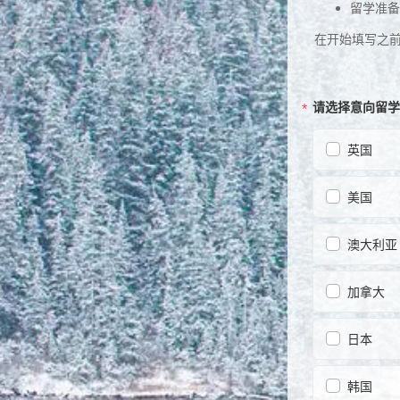
留学准备
在开始填写之
请选择意向留学
英国
美国
澳大利亚
加拿大
日本
韩国