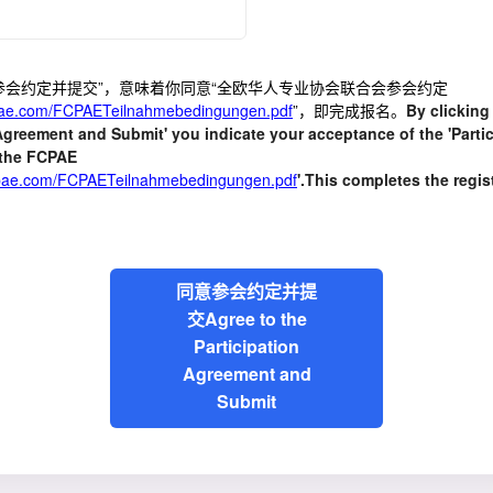
参会约定并提交”，意味着你同意“全欧华人专业协会联合会参会约定
cpae.com/FCPAETeilnahmebedingungen.pdf
”，即完成报名。
By clicking
Agreement and Submit' you indicate your acceptance of the 'Parti
 the FCPAE
cpae.com/FCPAETeilnahmebedingungen.pdf
'.This completes the regis
同意参会约定并提
交Agree to the
Participation
Agreement and
Submit