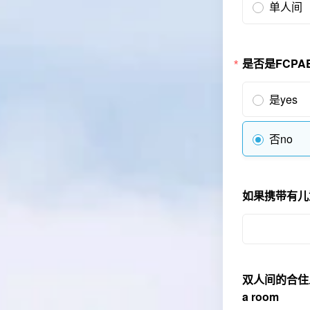
单人间
是否是FCPAE成
是yes
否no
如果携带有儿童，请
双人间的合住人姓名（
a room