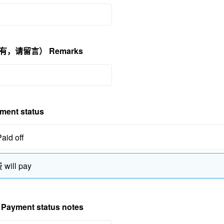
，请留言） Remarks
nt status
id off
ill pay
yment status notes