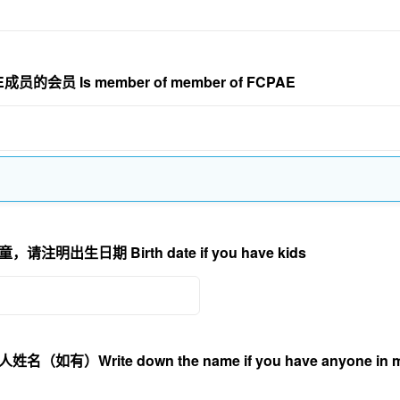
员的会员 Is member of member of FCPAE
注明出生日期 Birth date if you have kids 
如有）Write down the name if you have anyone in min