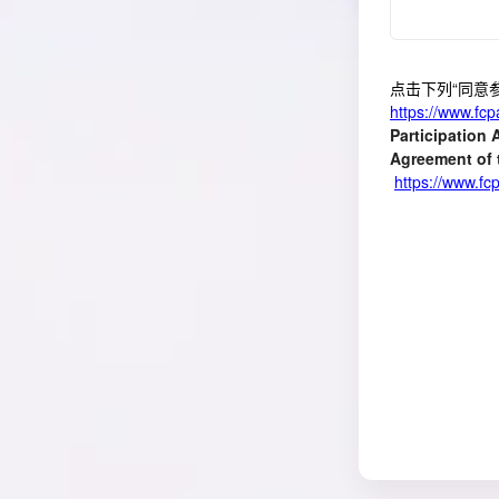
点击下列“同意
https://www.f
Participation 
Agreement of
https://www.f