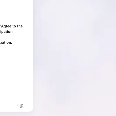
 'Agree to the
cipation
tration.
举报