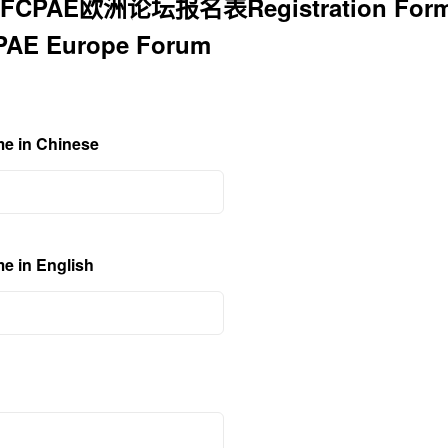
PAE欧洲论坛报名表Registration Form fo
PAE Europe Forum
 in Chinese
in English